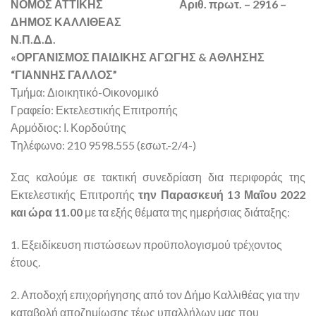
ΝΟΜΟΣ ΑΤΤΙΚΗΣ Αριθ. πρωτ. – 2916 –
ΔΗΜΟΣ ΚΑΛΛΙΘΕΑΣ
Ν.Π.Δ.Δ.
«ΟΡΓΑΝΙΣΜΟΣ ΠΑΙΔΙΚΗΣ ΑΓΩΓΗΣ & ΑΘΛΗΣΗΣ
“ΓΙΑΝΝΗΣ ΓΑΛΛΟΣ”
Τμήμα: Διοικητικό-Οικονομικό
Γραφείο: Εκτελεστικής Επιτροπής
Αρμόδιος: Ι. Κορδούτης
Τηλέφωνο: 210 9598.555 (εσωτ.-2/4-)
Σας καλούμε σε τακτική συνεδρίαση δια περιφοράς της
Εκτελεστικής Επιτροπής
την Παρασκευή 13 Μαΐου 2022
και ώρα 11.00
με τα εξής θέματα της ημερήσιας διάταξης:
1. Εξειδίκευση πιστώσεων προϋπολογισμού τρέχοντος
έτους.
2. Αποδοχή επιχορήγησης από τον Δήμο Καλλιθέας για την
καταβολή αποζημίωσης τέως υπαλλήλων μας που