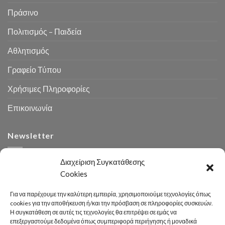
Πράσινο
Πολιτισμός – Παιδεία
Αθλητισμός
Γραφείο Τύπου
Χρήσιμες Πληροφορίες
Επικοινωνία
Newsletter
Διαχείριση Συγκατάθεσης
Cookies
Για να παρέχουμε την καλύτερη εμπειρία, χρησιμοποιούμε τεχνολογίες όπως
cookies για την αποθήκευση ή/και την πρόσβαση σε πληροφορίες συσκευών.
Η συγκατάθεση σε αυτές τις τεχνολογίες θα επιτρέψει σε εμάς να
Αναζήτηση
επεξεργαστούμε δεδομένα όπως συμπεριφορά περιήγησης ή μοναδικά