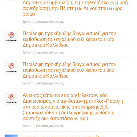
Δημοτικού Συμβουλίου) & με τηλεδιάσκεψη (μικτή
συνεδρίαση), την Πέμπτη 06 Αυγούστου & ώρα
12:30
στο
Δεν επιτρέπεται σχολιασμός
Πρόσκληση
σε
Περίληψη προκήρυξης διαγωνισμού για την
έκτακτη
εκμίσθωση του σχολικού κυλικείου του 1ου
συνεδρίαση
Δημοτικού Καλλιθέας
της
στο
Δεν επιτρέπεται σχολιασμός
Δημοτικής
Περίληψη
Επιτροπής
προκήρυξης
που
Περίληψη προκήρυξης διαγωνισμού για την
διαγωνισμού
θα
εκμίσθωση του σχολικού κυλικείου του 3ου
για
γίνει
Δημοτικού Καλλιθέας
την
δια
στο
Δεν επιτρέπεται σχολιασμός
εκμίσθωση
ζώσης
Περίληψη
του
(στην
προκήρυξης
σχολικού
αίθουσα
Ανοικτός κάτω των ορίων Ηλεκτρονικός
διαγωνισμού
κυλικείου
Δημοτικού
Διαγωνισμός, για την δαπάνη με τίτλο: «Παροχή
για
του
Συμβουλίου)
υπηρεσιών λογιστικής υποστήριξης Δ.Κ.
την
1ου
&
(παρακολούθηση διπλογραφικής μεθόδου,
εκμίσθωση
Δημοτικού
με
σύνταξη οικ. καταστάσεων κ.α.)
του
Καλλιθέας
τηλεδιάσκεψη
σχολικού
(μικτή
στο
Δεν επιτρέπεται σχολιασμός
κυλικείου
συνεδρίαση),
Ανοικτός
του
την
κάτω